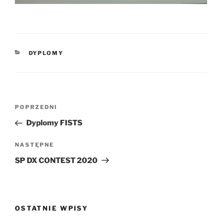
KATEGORIE
DYPLOMY
Nawigacja
Poprzedni
POPRZEDNI
wpisu
wpis
Dyplomy FISTS
Następny
NASTĘPNE
wpis
SP DX CONTEST 2020
OSTATNIE WPISY