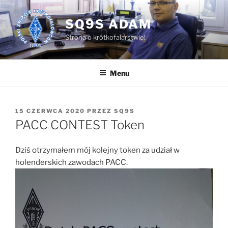
Przejdź
do
SQ9S ADAM
treści
Strona o krótkofalarstwie!
Menu
OPUBLIKOWANE
15 CZERWCA 2020
PRZEZ
SQ9S
W
PACC CONTEST Token
Dziś otrzymałem mój kolejny token za udział w
holenderskich zawodach PACC.