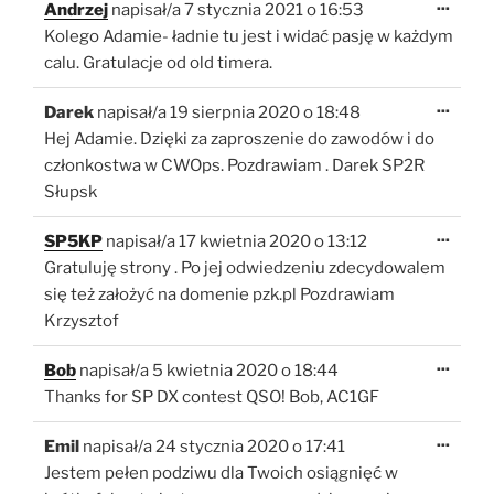
Toggl
...
Andrzej
napisał/a
7 stycznia 2021
o
16:53
this
metab
Kolego Adamie- ładnie tu jest i widać pasję w każdym
calu. Gratulacje od old timera.
Toggl
...
Darek
napisał/a
19 sierpnia 2020
o
18:48
this
metab
Hej Adamie. Dzięki za zaproszenie do zawodów i do
członkostwa w CWOps. Pozdrawiam . Darek SP2R
Słupsk
Toggl
...
SP5KP
napisał/a
17 kwietnia 2020
o
13:12
this
metab
Gratuluję strony . Po jej odwiedzeniu zdecydowalem
się też założyć na domenie pzk.pl Pozdrawiam
Krzysztof
Toggl
...
Bob
napisał/a
5 kwietnia 2020
o
18:44
this
metab
Thanks for SP DX contest QSO! Bob, AC1GF
Toggl
...
Emil
napisał/a
24 stycznia 2020
o
17:41
this
metab
Jestem pełen podziwu dla Twoich osiągnięć w