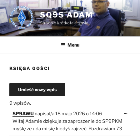
Przejdź
do
SQ9S ADAM
treści
Strona o krótkofalarstwie!
Menu
KSIĘGA GOŚCI
9 wpisów.
Toggl
...
SP9AWU
napisał/a
18 maja 2026
o
14:06
this
metab
Witaj Adamie dziękuje za zaproszenie do SP9PKM
myślę że uda mi się kiedyś zajrzeć. Pozdrawiam 73