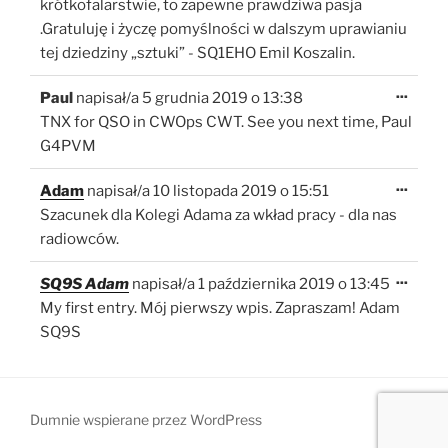
krótkofalarstwie, to zapewne prawdziwa pasja
.Gratuluję i życzę pomyślności w dalszym uprawianiu
tej dziedziny „sztuki” - SQ1EHO Emil Koszalin.
Toggl
...
Paul
napisał/a
5 grudnia 2019
o
13:38
this
metab
TNX for QSO in CWOps CWT. See you next time, Paul
G4PVM
Toggl
...
Adam
napisał/a
10 listopada 2019
o
15:51
this
metab
Szacunek dla Kolegi Adama za wkład pracy - dla nas
radiowców.
Toggl
...
SQ9S Adam
napisał/a
1 października 2019
o
13:45
this
metab
My first entry. Mój pierwszy wpis. Zapraszam! Adam
SQ9S
Dumnie wspierane przez WordPress