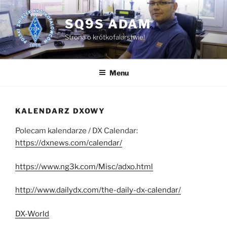
Przejdź
do
SQ9S ADAM
treści
Strona o krótkofalarstwie!
Menu
KALENDARZ DXOWY
Polecam kalendarze / DX Calendar:
https://dxnews.com/calendar/
https://www.ng3k.com/Misc/adxo.html
http://www.dailydx.com/the-daily-dx-calendar/
DX-World