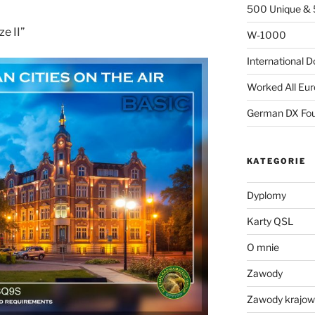
500 Unique & 
e II”
W-1000
International 
Worked All Eu
German DX Fou
KATEGORIE
Dyplomy
Karty QSL
O mnie
Zawody
Zawody krajo