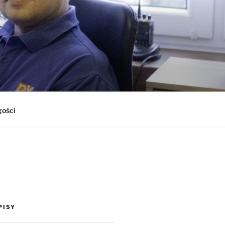
gości
PISY