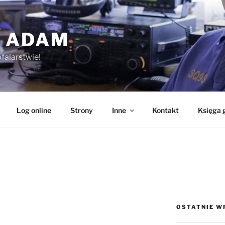
 ADAM
falarstwie!
Log online
Strony
Inne
Kontakt
Księga 
OSTATNIE W