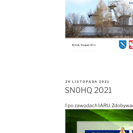
OPUBLIKOWANE
20 LISTOPADA 2021
W
SN0HQ 2021
I po zawodach IARU. Zdobywam