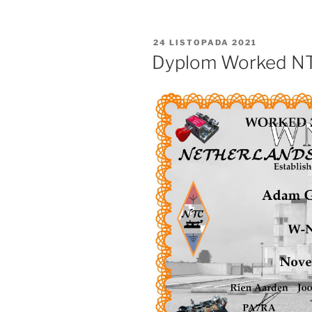
OPUBLIKOWANE
24 LISTOPADA 2021
W
Dyplom Worked N