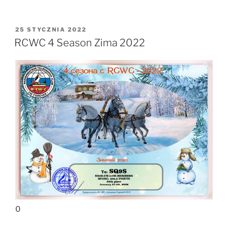
OPUBLIKOWANE
25 STYCZNIA 2022
W
RCWC 4 Season Zima 2022
0