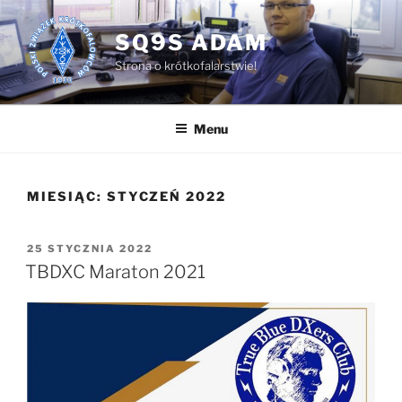
Przejdź
do
SQ9S ADAM
treści
Strona o krótkofalarstwie!
Menu
MIESIĄC:
STYCZEŃ 2022
OPUBLIKOWANE
25 STYCZNIA 2022
W
TBDXC Maraton 2021