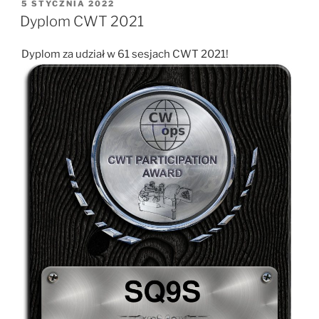
OPUBLIKOWANE
5 STYCZNIA 2022
W
Dyplom CWT 2021
Dyplom za udział w 61 sesjach CWT 2021!