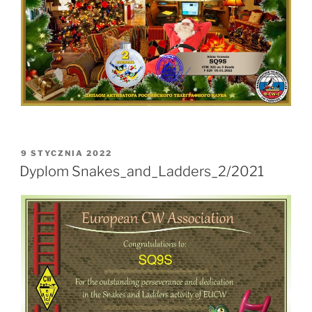
OPUBLIKOWANE
9 STYCZNIA 2022
W
Dyplom Snakes_and_Ladders_2/2021