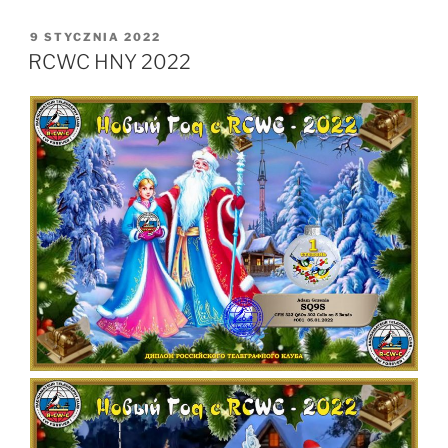
OPUBLIKOWANE
9 STYCZNIA 2022
W
RCWC HNY 2022