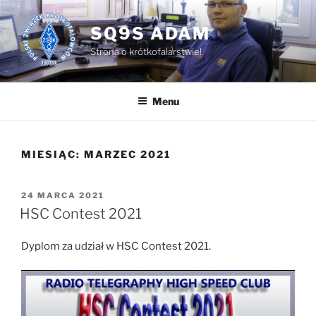
Przejdź
do
SQ9S ADAM
treści
Strona o krótkofalarstwie!
Menu
MIESIĄC:
MARZEC 2021
OPUBLIKOWANE
24 MARCA 2021
W
HSC Contest 2021
Dyplom za udział w HSC Contest 2021.