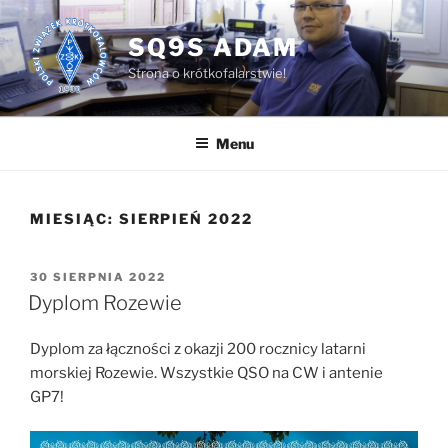
Przejdź
do
SQ9S ADAM
treści
Strona o krótkofalarstwie!
Menu
MIESIĄC:
SIERPIEŃ 2022
OPUBLIKOWANE
30 SIERPNIA 2022
W
Dyplom Rozewie
Dyplom za łączności z okazji 200 rocznicy latarni
morskiej Rozewie. Wszystkie QSO na CW i antenie
GP7!