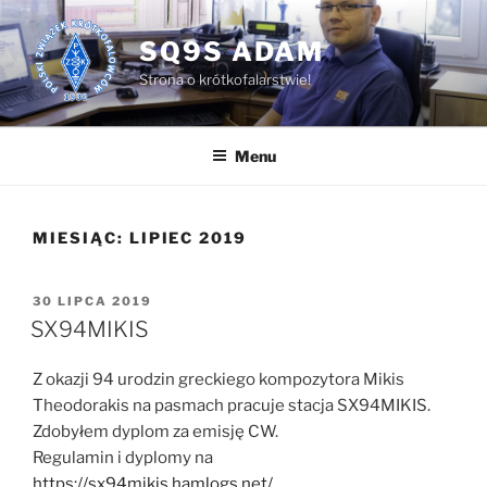
Przejdź
do
SQ9S ADAM
treści
Strona o krótkofalarstwie!
Menu
MIESIĄC:
LIPIEC 2019
OPUBLIKOWANE
30 LIPCA 2019
W
SX94MIKIS
Z okazji 94 urodzin greckiego kompozytora Mikis
Theodorakis na pasmach pracuje stacja SX94MIKIS.
Zdobyłem dyplom za emisję CW.
Regulamin i dyplomy na
https://sx94mikis.hamlogs.net/