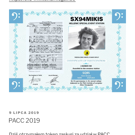
OPUBLIKOWANE
9 LIPCA 2019
W
PACC 2019
Dziś otrzymałem token zasługi za udział w PACC