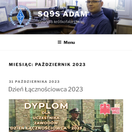
Przejdź
do
SQ9S ADAM
treści
Strona o krótkofalarstwie!
Menu
MIESIĄC:
PAŹDZIERNIK 2023
OPUBLIKOWANE
31 PAŹDZIERNIKA 2023
W
Dzień Łącznościowca 2023