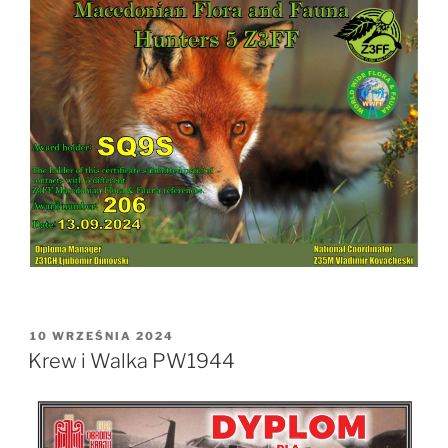
OPUBLIKOWANE
10 WRZEŚNIA 2024
W
Krew i Walka PW1944