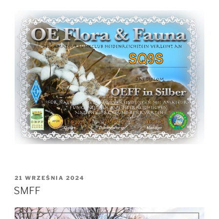
OPUBLIKOWANE
21 WRZEŚNIA 2024
W
SMFF