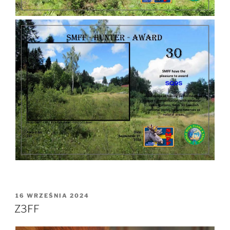
OPUBLIKOWANE
16 WRZEŚNIA 2024
W
Z3FF