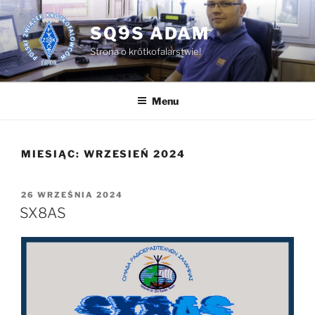
Przejdź
do
SQ9S ADAM
treści
Strona o krótkofalarstwie!
Menu
MIESIĄC:
WRZESIEŃ 2024
OPUBLIKOWANE
26 WRZEŚNIA 2024
W
SX8AS