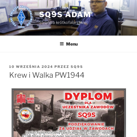
Przejdź
do
SQ9S ADAM
treści
Strona o krótkofalarstwie!
Menu
OPUBLIKOWANE
10 WRZEŚNIA 2024
PRZEZ
SQ9S
W
Krew i Walka PW1944