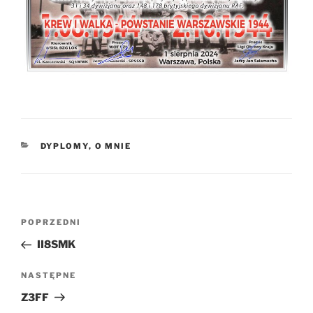
KATEGORIE
DYPLOMY
,
O MNIE
Nawigacja
Poprzedni
POPRZEDNI
wpisu
wpis
II8SMK
Następny
NASTĘPNE
wpis
Z3FF