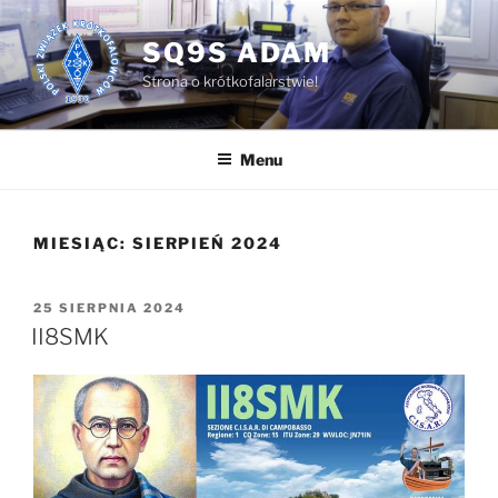
Przejdź
do
SQ9S ADAM
treści
Strona o krótkofalarstwie!
Menu
MIESIĄC:
SIERPIEŃ 2024
OPUBLIKOWANE
25 SIERPNIA 2024
W
II8SMK