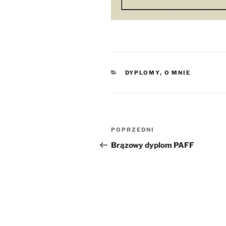
KATEGORIE
DYPLOMY
,
O MNIE
Nawigacja
Poprzedni
POPRZEDNI
wpisu
wpis
Brązowy dyplom PAFF