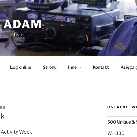
 ADAM
falarstwie!
Log online
Strony
Inne
Kontakt
Księga 
OSTATNIE W
9S
ek
500 Unique & 
 Activity Week
W-1000