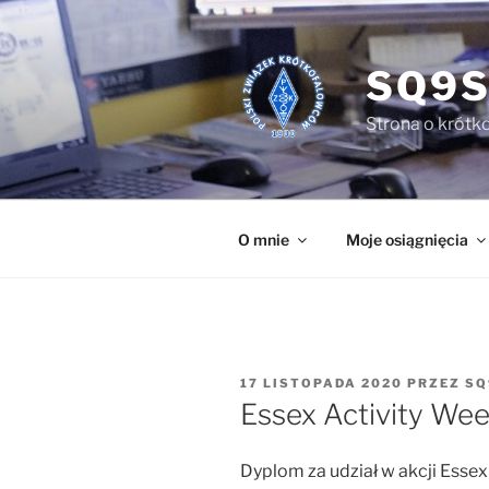
Przejdź
do
treści
SQ9S
Strona o krótko
O mnie
Moje osiągnięcia
OPUBLIKOWANE
17 LISTOPADA 2020
PRZEZ
SQ
W
Essex Activity We
Dyplom za udział w akcji Essex