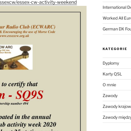
/essexcw/essex-cw-activity-weekend
International 
Worked All Eu
German DX Fou
KATEGORIE
Dyplomy
Karty QSL
O mnie
Zawody
Zawody krajo
Zawody międz