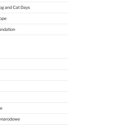
Dog and Cat Days
rope
ndation
we
ynarodowe