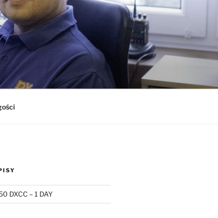
gości
PISY
50 DXCC – 1 DAY