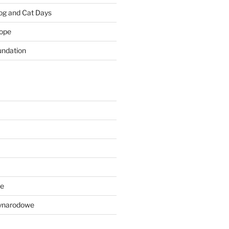
Dog and Cat Days
rope
ndation
we
ynarodowe