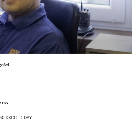
gości
PISY
50 DXCC – 1 DAY