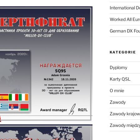
International 
Worked All Eu
German DX Fou
KATEGORIE
Dyplomy
Karty QSL
O mnie
Zawody
Zawody krajo
Zawody międz