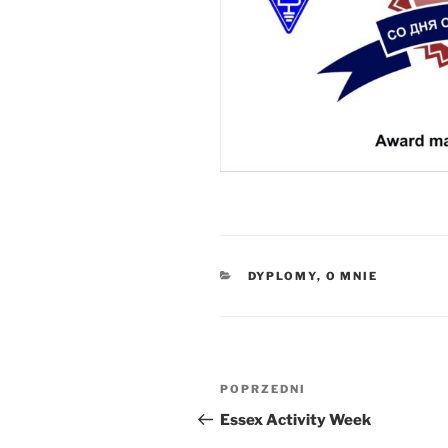
KATEGORIE
DYPLOMY
,
O MNIE
Nawigacja
Poprzedni
POPRZEDNI
wpisu
wpis
Essex Activity Week