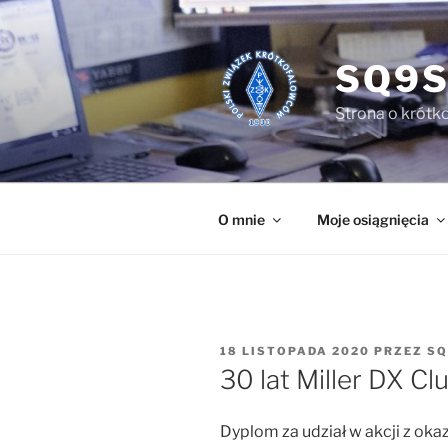
Przejdź
do
treści
SQ9S
Strona o krótko
O mnie
Moje osiągnięcia
OPUBLIKOWANE
18 LISTOPADA 2020
PRZEZ
SQ
W
30 lat Miller DX Cl
Dyplom za udział w akcji z okaz