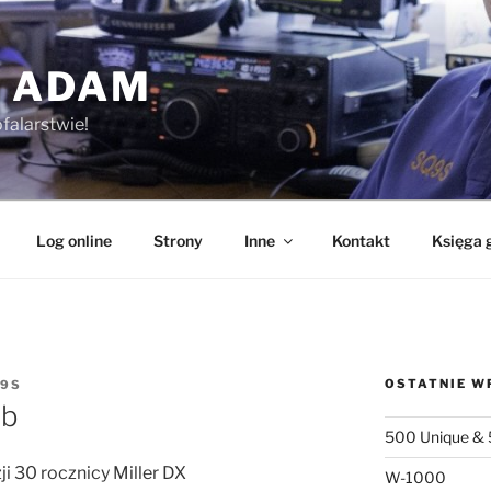
 ADAM
falarstwie!
Log online
Strony
Inne
Kontakt
Księga 
OSTATNIE W
9S
ub
500 Unique & 
ji 30 rocznicy Miller DX
W-1000