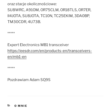
oraz stacje okolicznościowe:
SU8WRC, A91OM, OR75CLM, OR18TLS, OR7ER,
II4JOTA, SU8JOTA, TC10N, TC25EKIM, 3DA0BP,
TM30CDR, 4U73B.
*****
Expert Electronics MB1 transceiver
https://eesdr.com/en/products-en/transceivers-
en/mb1-en
*****
Pozdrawiam Adam SQ9S
KATEGORIE
O MNIE