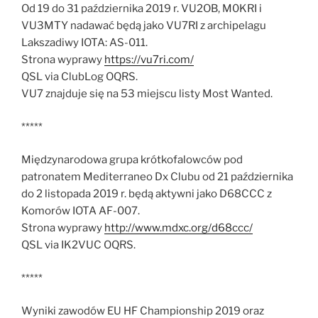
Od 19 do 31 października 2019 r. VU2OB, M0KRI i
VU3MTY nadawać będą jako VU7RI z archipelagu
Lakszadiwy IOTA: AS-011.
Strona wyprawy
https://vu7ri.com/
QSL via ClubLog OQRS.
VU7 znajduje się na 53 miejscu listy Most Wanted.
*****
Międzynarodowa grupa krótkofalowców pod
patronatem Mediterraneo Dx Clubu od 21 października
do 2 listopada 2019 r. będą aktywni jako D68CCC z
Komorów IOTA AF-007.
Strona wyprawy
http://www.mdxc.org/d68ccc/
QSL via IK2VUC OQRS.
*****
Wyniki zawodów EU HF Championship 2019 oraz