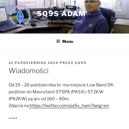
Przejdź
do
SQ9S ADAM
treści
Strona o krótkofalarstwie!
Menu
OPUBLIKOWANE
21 PAŹDZIERNIKA 2019
PRZEZ
SQ9S
W
Wiadomości
Od 19 – 26 października br. ma miejsce Low Band DX-
pedition do Mauretanii 5T5PA (PA5X) i 5T2KW
(PA2KW) są qrv od 160 – 40m.
Zdjęcia na
https://twitter.com/pa5x_ham?lang=en
*****