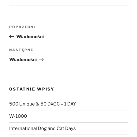
Nawigacja
Poprzedni
POPRZEDNI
wpisu
wpis
Wiadomości
Następny
NASTĘPNE
wpis
Wiadomości
OSTATNIE WPISY
500 Unique & 50 DXCC – 1 DAY
W-1000
International Dog and Cat Days