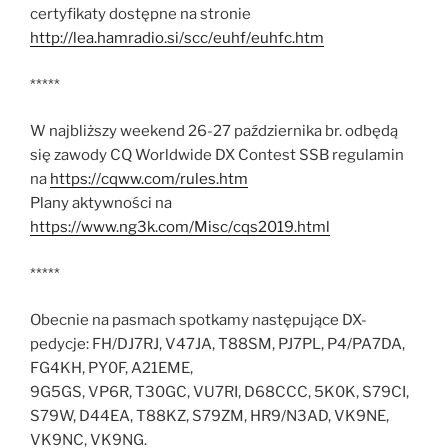
certyfikaty dostępne na stronie
http://lea.hamradio.si/scc/euhf/euhfc.htm
*****
W najbliższy weekend 26-27 października br. odbędą
się zawody CQ Worldwide DX Contest SSB regulamin
na
https://cqww.com/rules.htm
Plany aktywności na
https://www.ng3k.com/Misc/cqs2019.html
*****
Obecnie na pasmach spotkamy następujące DX-
pedycje: FH/DJ7RJ, V47JA, T88SM, PJ7PL, P4/PA7DA,
FG4KH, PY0F, A21EME,
9G5GS, VP6R, T30GC, VU7RI, D68CCC, 5K0K, S79CI,
S79W, D44EA, T88KZ, S79ZM, HR9/N3AD, VK9NE,
VK9NC, VK9NG.