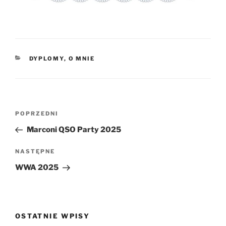
KATEGORIE
DYPLOMY
,
O MNIE
Nawigacja
Poprzedni
POPRZEDNI
wpisu
wpis
Marconi QSO Party 2025
Następny
NASTĘPNE
wpis
WWA 2025
OSTATNIE WPISY