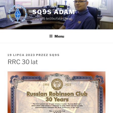
Przejdź
do
SQ9S ADAM
treści
Strona o krótkofalarstwie!
Menu
OPUBLIKOWANE
19 LIPCA 2023
PRZEZ
SQ9S
W
RRC 30 lat