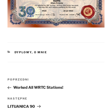
KATEGORIE
DYPLOMY
,
O MNIE
Nawigacja
Poprzedni
POPRZEDNI
wpisu
wpis
Worked All WRTC Stations!
Następny
NASTĘPNE
wpis
LITUANICA 90