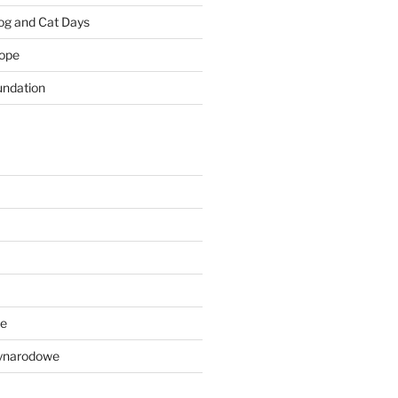
Dog and Cat Days
rope
ndation
we
ynarodowe