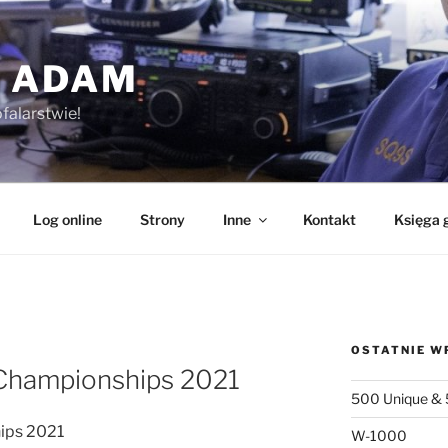
 ADAM
falarstwie!
Log online
Strony
Inne
Kontakt
Księga 
OSTATNIE W
Championships 2021
500 Unique & 
ips 2021
W-1000