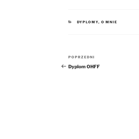
KATEGORIE
DYPLOMY
,
O MNIE
Nawigacja
Poprzedni
POPRZEDNI
wpisu
wpis
Dyplom OHFF