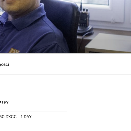
gości
PISY
50 DXCC – 1 DAY