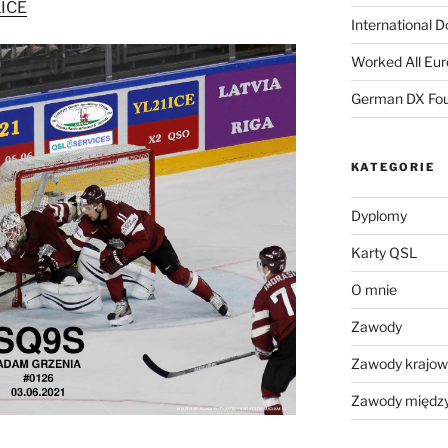
1ICE
International 
Worked All Eu
German DX Fou
KATEGORIE
Dyplomy
Karty QSL
O mnie
Zawody
Zawody krajo
Zawody międz