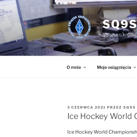
Przejdź
do
treści
SQ9S
Strona o krótko
O mnie
Moje osiągnięcia
OPUBLIKOWANE
3 CZERWCA 2021
PRZEZ
SQ9S
W
Ice Hockey World 
Ice Hockey World Championsh