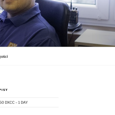
gości
PISY
50 DXCC – 1 DAY