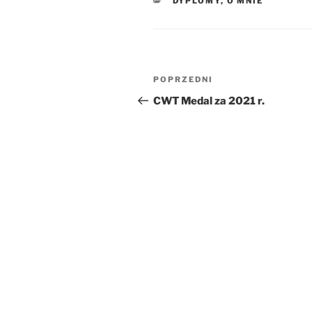
KATEGORIE
DYPLOMY
,
O MNIE
Nawigacja
Poprzedni
POPRZEDNI
wpisu
wpis
CWT Medal za 2021 r.