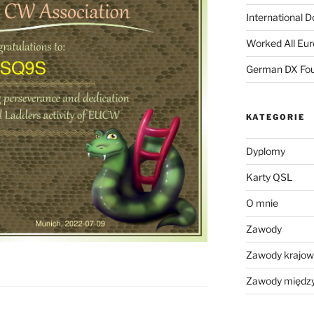
International 
Worked All Eu
German DX Fou
KATEGORIE
Dyplomy
Karty QSL
O mnie
Zawody
Zawody krajo
Zawody międz