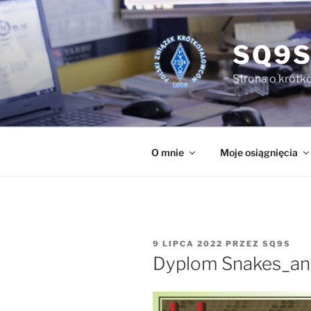
Przejdź
do
treści
SQ9S
Strona o krótko
O mnie
Moje osiągnięcia
OPUBLIKOWANE
9 LIPCA 2022
PRZEZ
SQ9S
W
Dyplom Snakes_an