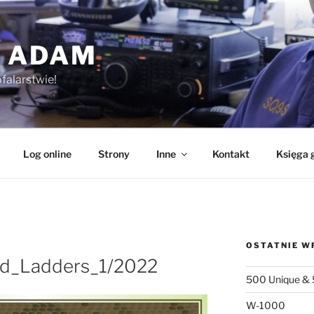
 ADAM
falarstwie!
Log online
Strony
Inne
Kontakt
Księga 
OSTATNIE W
d_Ladders_1/2022
500 Unique & 
W-1000