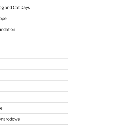
Dog and Cat Days
rope
ndation
we
ynarodowe