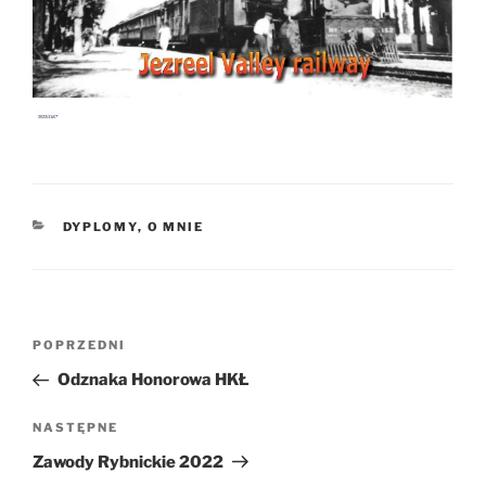
KATEGORIE
DYPLOMY
,
O MNIE
Nawigacja
Poprzedni
POPRZEDNI
wpisu
wpis
Odznaka Honorowa HKŁ
Następny
NASTĘPNE
wpis
Zawody Rybnickie 2022