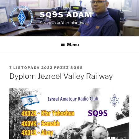
Przejdź
do
SQ9S ADAM
treści
Strona o krótkofalarstwie!
Menu
OPUBLIKOWANE
7 LISTOPADA 2022
PRZEZ
SQ9S
W
Dyplom Jezreel Valley Railway