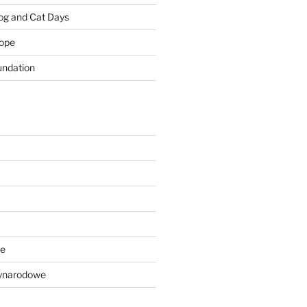
Dog and Cat Days
rope
ndation
we
ynarodowe