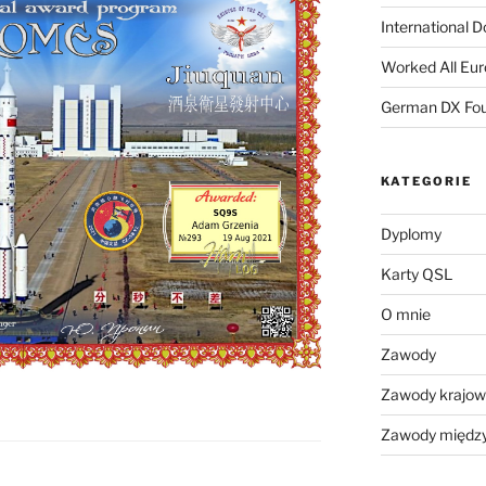
International 
Worked All Eu
German DX Fou
KATEGORIE
Dyplomy
Karty QSL
O mnie
Zawody
Zawody krajo
Zawody międz