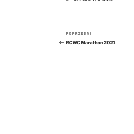
Nawigacja
Poprzedni
POPRZEDNI
wpisu
wpis
RCWC Marathon 2021