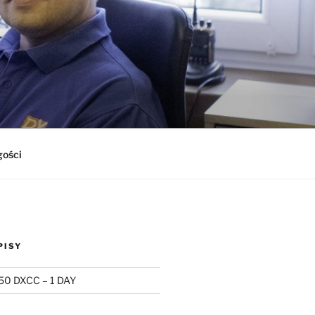
gości
PISY
50 DXCC – 1 DAY