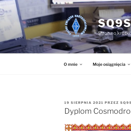
Przejdź
do
treści
SQ9S
Strona o krótko
O mnie
Moje osiągnięcia
OPUBLIKOWANE
19 SIERPNIA 2021
PRZEZ
SQ9
W
Dyplom Cosmodr