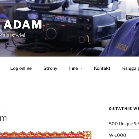
 ADAM
falarstwie!
Log online
Strony
Inne
Kontakt
Księga 
OSTATNIE W
S
om
500 Unique & 
W-1000