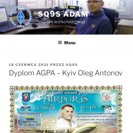
Przejdź
do
SQ9S ADAM
treści
Strona o krótkofalarstwie!
Menu
OPUBLIKOWANE
18 CZERWCA 2021
PRZEZ
SQ9S
W
Dyplom AGPA – Kyiv Oleg Antonov