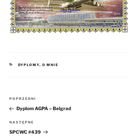
KATEGORIE
DYPLOMY
,
O MNIE
Nawigacja
Poprzedni
POPRZEDNI
wpisu
wpis
Dyplom AGPA – Belgrad
Następny
NASTĘPNE
wpis
SPCWC #439