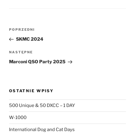
Nawigacja
Poprzedni
POPRZEDNI
wpisu
wpis
SKMC 2024
Następny
NASTĘPNE
wpis
Marconi QSO Party 2025
OSTATNIE WPISY
500 Unique & 50 DXCC – 1 DAY
W-1000
International Dog and Cat Days