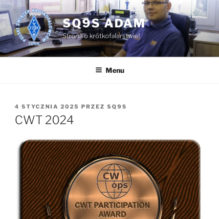
Przejdź
do
SQ9S ADAM
treści
Strona o krótkofalarstwie!
Menu
OPUBLIKOWANE
4 STYCZNIA 2025
PRZEZ
SQ9S
W
CWT 2024