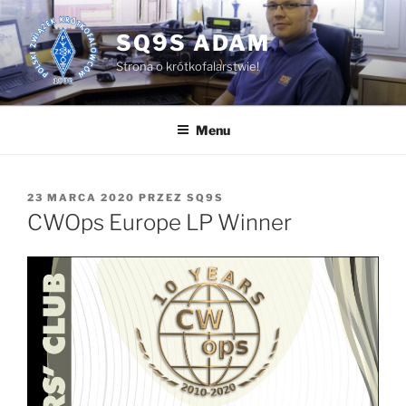
Przejdź
do
SQ9S ADAM
treści
Strona o krótkofalarstwie!
Menu
OPUBLIKOWANE
23 MARCA 2020
PRZEZ
SQ9S
W
CWOps Europe LP Winner