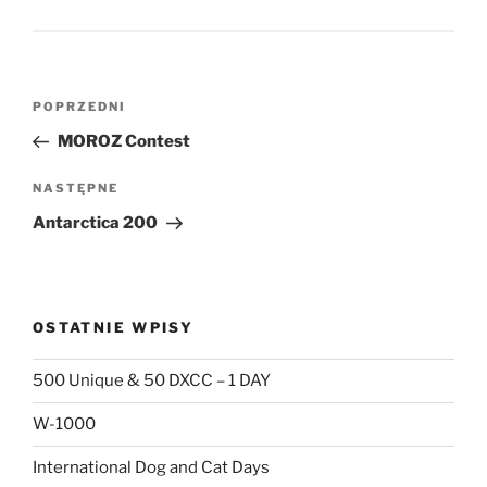
Nawigacja
Poprzedni
POPRZEDNI
wpisu
wpis
MOROZ Contest
Następny
NASTĘPNE
wpis
Antarctica 200
OSTATNIE WPISY
500 Unique & 50 DXCC – 1 DAY
W-1000
International Dog and Cat Days