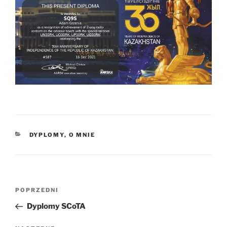
KATEGORIE
DYPLOMY
,
O MNIE
Nawigacja
Poprzedni
POPRZEDNI
wpisu
wpis
Dyplomy SCoTA