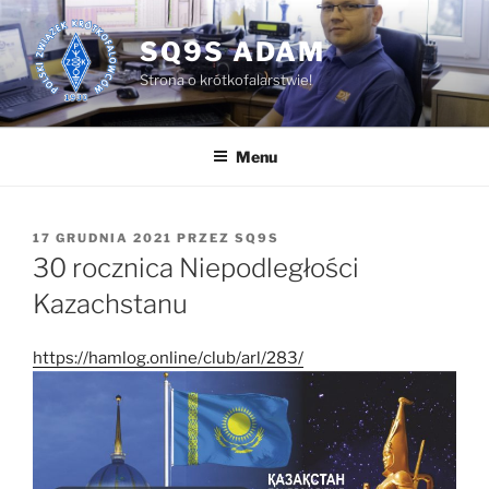
Przejdź
do
SQ9S ADAM
treści
Strona o krótkofalarstwie!
Menu
OPUBLIKOWANE
17 GRUDNIA 2021
PRZEZ
SQ9S
W
30 rocznica Niepodległości
Kazachstanu
https://hamlog.online/club/arl/283/