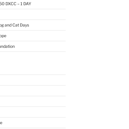
50 DXCC – 1 DAY
Dog and Cat Days
rope
ndation
we