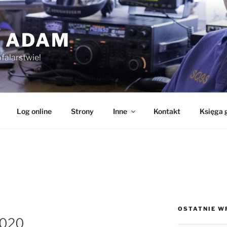
 ADAM
falarstwie!
Log online
Strony
Inne
Kontakt
Księga 
OSTATNIE W
2020