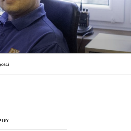
gości
PISY