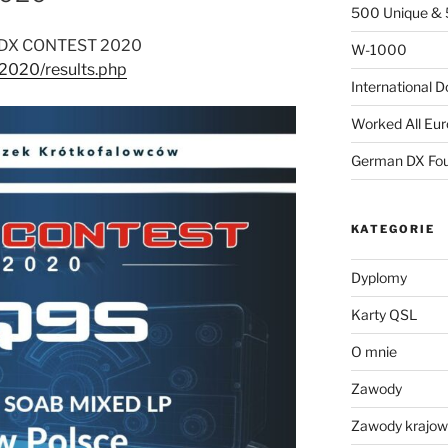
500 Unique & 
SP DX CONTEST 2020
W-1000
/2020/results.php
International 
Worked All Eu
German DX Fou
KATEGORIE
Dyplomy
Karty QSL
O mnie
Zawody
Zawody krajo