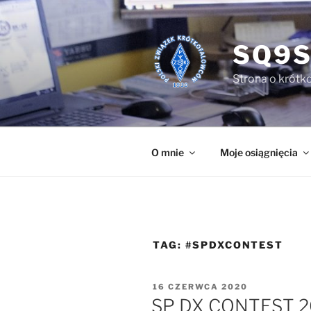
Przejdź
do
treści
SQ9S
Strona o krótko
O mnie
Moje osiągnięcia
TAG:
#SPDXCONTEST
OPUBLIKOWANE
16 CZERWCA 2020
W
SP DX CONTEST 