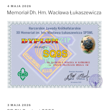
OPUBLIKOWANE
4 MAJA 2026
W
Memoriał Dh. Hm. Wacława Łukaszewicza
OPUBLIKOWANE
3 MAJA 2026
W