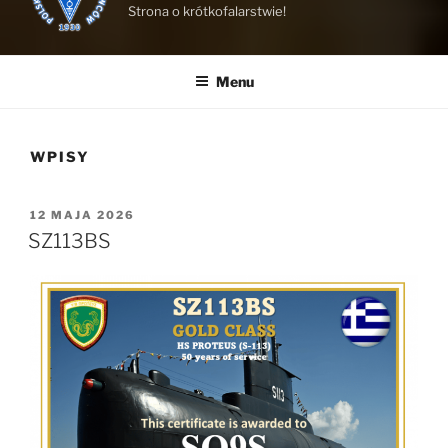
Strona o krótkofalarstwie!
Menu
WPISY
OPUBLIKOWANE
12 MAJA 2026
W
SZ113BS