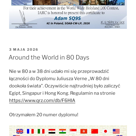
OPUBLIKOWANE
3 MAJA 2026
W
Around the World in 80 Days
Nie w 80 a w 38 dni udało mi się przeprowadzić
łączności do Dyplomu Juliusza Verne „W 80 dni
dookoła świata”. Oczywiście najtrudniej było zaliczyć
Egipt, Singapur i Hong Kong. Regulamin na stronie
https://www.qrz.com/db/F6HIA
Otrzymałem 20 numer dyplomu!